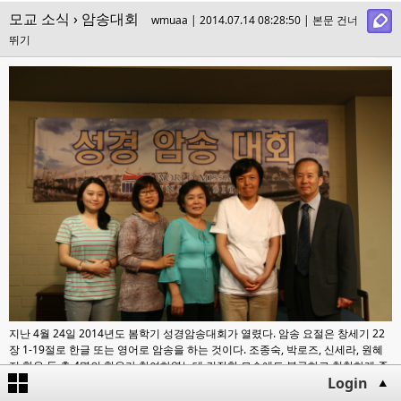
모교 소식
› 암송대회
wmuaa | 2014.07.14 08:28:50 |
본문 건너
뛰기
지난
4
월
24
일
2014
년도 봄학기 성경암송대회가 열렸다
.
암송 요절은 창세기
22
장
1-19
절로 한글 또는 영어로 암송을 하는 것이다
.
조종숙
,
박로즈
,
신세라
,
원혜
지 학우 등 총
4
명의 학우가 참여하였는데 긴장한 모습에도 불구하고 침착하게 준
Login
비한 성경 말씀을 잘 암송하였다
.
참가한 학우들은 학교에서 준비한 부상과 함께
다음 학기 등록 때 장학금 혜택을 받게 된다
.