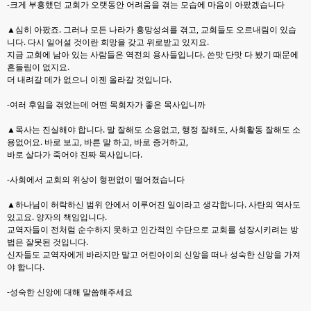
-크게 부흥했던 교회가 오랫동안 어려움을 겪는 모습에 마음이 아팠겠습니다
▲심히 아팠죠. 그러나 모든 나라가 흥망성쇠를 겪고, 교회들도 오르내림이 있습
니다. 다시 일어설 것
이란 희망을 갖고 위로받고 있지요.
지금 교회에 남아 있는 사람들은 역전의 용사들입니다. 쓴맛 단
맛 다 봤기 때문에
흔들림이 없지요.
더 내려갈 데가 없으니 이젠 올라갈 것입니다.
-여러 후임을 겪었는데 어떤 목회자가 좋은 목사입니까
▲목사는 진실해야 합니다. 말 잘해도 소용없고, 행정 잘해도, 사회활동 잘해도 소
용없어요. 바로 보
고, 바른 말 하고, 바로 증거하고,
바로 살다가 죽어야 진짜 목사입니다.
-사회에서 교회의 위상이 형편없이 떨어졌습니다
▲하나님이 허락하신 범위 안에서 이루어진 일이라고 생각합니다. 사탄의 역사도
있고요. 양자의 책
임입니다.
교역자들이 전처럼 순수하지 못하고 인간적인 수단으로 교회를 성장시키려는 방
법은 잘못
된 것입니다.
신자들도 교역자에게 바라지만 말고 어린아이의 신앙을 떠나 성숙한 신앙을 가져
야 합
니다.
-성숙한 신앙에 대해 말씀해주세요