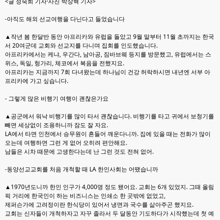
<글 정숙희 기자·사진 박상혁 기자>
-아직도 해외 선교여행을 다닌다고 들었습니다
▲작년 봄 한달반 동안 아프리카와 유럽을 돌았고 9월 말부터 11월 초까지는 한국
서 20여군데 교회
와 선교지를 다니며 집회를 인도했습니다.
아프리카에서는 케냐, 우간다, 남아공, 짐바브웨 등지를 방
문했고, 유럽에서는 스
위스, 독일, 헝가리, 체코에서 복음을 전했지요.
아프리카는 지금까지 7회 다녀
왔는데 하나님이 건강 허락하시면 내년엔 서부 아
프리카에 가고 싶습니다.
- 그렇게 많은 비행기 여행이 괜찮은가요
▲공군에서 워낙 비행기를 많이 타서 괜찮습니다. 비행기를 타고 귀에서 보청기를
빼면 세상없이 조
용하니까 잠도 잘 자요.
LA에서 타면 인천에서 승무원이 흔들어 깨운다니까. 집에 있을 때는 전화가
많이
오는데 여행하면 그런 게 없어 오히려 편안해요.
남들은 시차 때문에 고생한다는데 난 그런 것
도 전혀 없어.
-동양선교교회를 처음 개척할 때 LA 한인사회는 어땠습니까
▲1970년도니까 한인 인구가 4,000명 정도 됐어요. 교회는 6개 있었지. 그때 올림
픽 거리에 한국인이
하는 비즈니스는 인쇄소 한 곳밖에 없었고,
제퍼슨가에 고려정이란 한식당이 있어서 냉면과 국수를
삶아주곤 했지요.
교회는 신자들이 개척하자고 자꾸 졸라서 두 달동안 기도하다가 시작했는데 첫 예