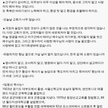
▲간구보다 감사하고, 의무보다 의무 이상을 해야 하며, 용서로 그치지 말고 사랑
까지 해야 하는 것
입니다.
또 축복만 바라기보다 노력해야 하고, 환경 탓 말고 환경을 초월해야 하지요.
-오늘날 교회가 너무 많습니다
▲극장과 술집이 많은 것보다 교회가 많은 것을 나는 부정적으로 생각하지 않습니
다. 다만 교회가 먼
저, 교역자들이 먼저 새로워져야 할 것입니다.
하늘 영광을 버리고 마구간에서 태어난 예수님의 자기
부정, 제자들의 발을 씻긴
예수님의 겸손, 그리고 원수까지 사랑한 예수님의 사랑이 오늘 필요합니다.
사랑밖에 없고 자기희생밖에 없습니다.
-외람되지만 형님 곁으로 가실 날이 멀지 않으십니다. 천국 갈 때 소원이 있습니까
▲병사하지 말고, 요사하지 말고, 병원에서 앓다 가지 말고, 강단에서 설교하다가
세상 떠나고 싶어요.
먼저 떠난 친구 황성수 목사가 늘 농담으로 ‘축도까지 마치고 죽어야지’ 했는데 내
가 바로 그러고 싶
습니다.
<임동선 목사는>
1923년 경기도 대부도에서 출생. 서울신학교와 숭실대 철학과, 샌안토니오 래클
랜드 미공군 군목학교
를 졸업하고
62년 공군대령으로 초대 군종감을 지냈다. 1970년 동양선교교회를 창립했고, 89
년 월드
미션대학교를 설립했으며,
88년 할리웃보울 부활절 연합 새벽예배와 92년 모스크바에서 소련붕괴 후
열린