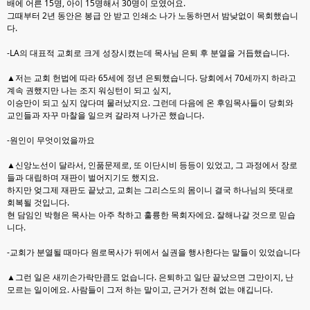
배에 어른 15명, 아이 15명해서 30명이 모였어요.
그때부터 2년 동안은 봉급 안 받고 인쇄소 나가 노
동하면서 밤낮없이 목회했습니
다.
-LA의 대표적 교회로 크게 성장시켰는데 목사님 은퇴 후 분열을 거듭했습니다.
▲저는 교회 헌법에 따라 65세에 정년 은퇴했습니다. 당회에서 70세까지 하라고
계속 권했지만 나는
조지 워싱턴이 되고 싶지,
이승만이 되고 싶지 않다며 물러났지요. 그런데 다음에 온 후임목사들이
당회와
교인들과 자꾸 마찰을 일으켜 갈라져 나가곤 했습니다.
-원인이 무엇이었을까요
▲신앙노선이 달라서, 인품문제로, 또 이단시비 등등이 있었고, 그 과정에서 장로
들과 대립하며 재판
이 벌어지기도 했지요.
하지만 엊그제 재판도 끝났고, 교회는 그리스도의 몸이니 결국 하나님의 뜻대
로
회복될 것입니다.
현 담임인 박형은 목사는 아주 착하고 훌륭한 목회자에요. 잘해나갈 것으로 믿
습
니다.
-교회가 분열될 때마다 원로목사가 뒤에서 실권을 행사한다는 말들이 있었습니다
▲그런 일은 새끼손가락만큼도 없습니다. 은퇴하고 일단 끝났으면 그만이지, 난
모르는 일이에요. 사
람들이 그저 하는 말이고, 근거가 전혀 없는 얘깁니다.