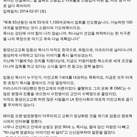
목사는 진실해야… 말 잘해도 소용없고 사회활동 소용없어 바른 말, 바로 증거 바
로 살다 죽어야지
입력일자: 2014-02-01 (토)
“목회 65년동안 세계 55개국 1,100여곳에서 집회를 인도했습니다. 가능하면 100
개국을 방문하는 것
이 소원이며 기도제목이지요.
목사는 강단에 서야 힘이 나지 않습니까. 하나님이 건강을 허락하시는
한 지구촌
을 나의 목장으로 여기고 계속 다닐 계획입니다”
동양선교교회 임동선 목사가 아직도 한국으로, 유럽으로, 아프리카로 날아다니며
왕성하게 사역하고
있다는 이야기를 혹시 들어보셨는지.
지난해 11월에 9순 잔치를 치렀다는데, 지금도 카랑카랑한 목소
리로 세계 곳곳을
다니며 집회를 하고 있다는 소식을 얼마 전 듣고는 깜짝 놀랐다.
임동선 목사가 누구인가. 이민교회 1세대를 대표하는 목회자요, 지금은 모두 타계
한 초창기 목사들
중에서도 가장 열정적이요,
카리스마가 대단했던 한인교계의 어른이었다. 불행히도 그의 은퇴 후
OMC는 수
많은 분쟁과 진통을 겪으면서 수천명이던 교인이 수백명으로 줄었지만,
아직도 동양선교교
회 하면 많은 사람들이 LA 한인사회의 대표적 이민교회로 꼽기
를 주저하지 않는다.
때마침 오랜 법정분쟁이 마무리되고 교회가 정상화된 것을 계기로 임동선 원로목
사와의 인터뷰를 청
했다.
너무나 건강하고 안색과 눈빛도 맑은 90세 노 목사님, 절대 당신 자랑은 다 빼고
“하나님께 영
광되는 이야기만 써 달라”고 신신당부하며 말문을 열었다.