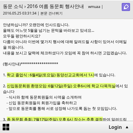
동문 소식
› 2016 여름 동문회 행사안내
wmuaa |
2016.05.25 03:31:34 |
본문 건너뛰기
안녕하십니까? 오랜만에 인사드립니다.
올해도 어느덧 5월을 넘기는 문턱을 바라보고 있네요...
모두들 평안하시지요?
다름이 아니라 이번에 몇가지 행사에 대해 알려드릴 사항이 있어서 이메일
을 띄웁니다.
내용을 보시고 달력에 체크하셨다가 모임에 꼭 참여 하시면 고맙겠습니다.
(행사안내)******************
1.
학교 졸업식 : 6월4일(토요일) 동양선교교회에서 1시
에 있습니다.
2.
신입동문회원 환영모임: 6월12일(주일) 오후6시에 학교 다목적실
에서 있
습니다
- 식사와 함께 동문회원들의 사역을 소개하며
- 신입 동문회원들의 회원가입을 축하하고
- 앞으로 동문회를 통해 서로 성장해 나가도록 돕는 첫 모임입니다.
3.
총 동문회 총회: 7월17일(주일) 오후 6시 장소는 추후 결정
하여 알려드립
니다.
Login
- 먼저, 예배와 식사를 하고.. ^^